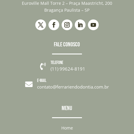
Euroville Mall Torre 2 – Praça Maastricht, 200
Bragança Paulista – SP
FALE CONOSCO
TELEFONE

(11) 99624-8191
E-MAIL

contato@ferrariendodontia.com.br
MENU
Home