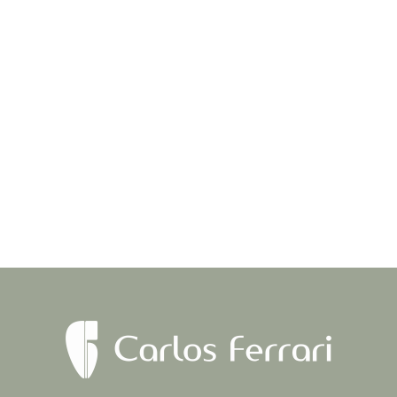
Tomografia na endodontia, curso presencial de
8hs. no Instituto Carlos Ferrari. A tomografia
cone beam, hoje é...