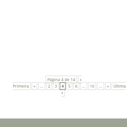
Técnica de Clark para diferenciação entre lesão
periapical e forame mentoniano e alça do canal
mandibular.Observe que...
Página 4 de 14
«
Primeira
«
...
2
3
4
5
6
...
10
...
»
Última
»