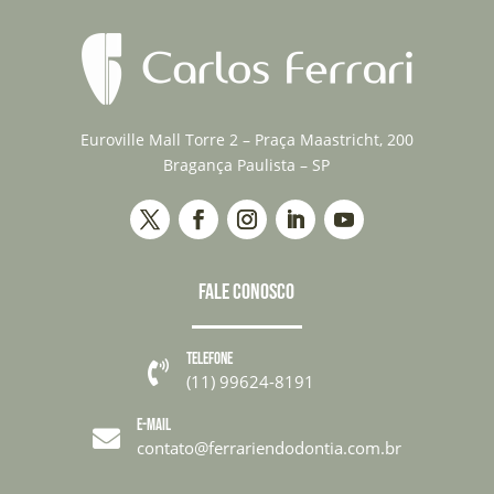
Euroville Mall Torre 2 – Praça Maastricht, 200
Bragança Paulista – SP
FALE CONOSCO
TELEFONE

(11) 99624-8191
E-MAIL

contato@ferrariendodontia.com.br