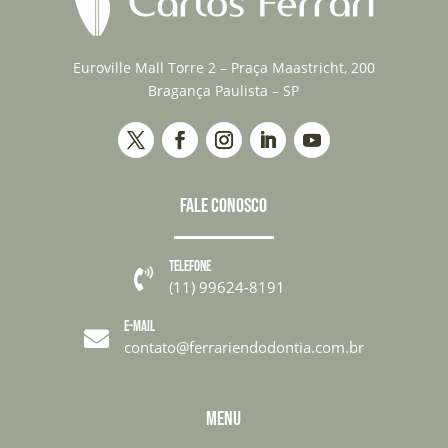
Euroville Mall Torre 2 – Praça Maastricht, 200
Bragança Paulista – SP
FALE CONOSCO
TELEFONE

(11) 99624-8191
E-MAIL

contato@ferrariendodontia.com.br
MENU