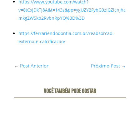
https://www.youtube.com/watch?
v=8tCxjDkTj8A&t=143s&pp=ygUZY2FybG9zIGZlcnJhc
mkgZW5kb2RvbnRpYQ%3D%3D
https://ferrariendodontia.com.br/reabsorcao-
externa-e-calcificacao/
←
Post Anterior
Próximo Post
→
VOCÊ TAMBÉM PODE GOSTAR