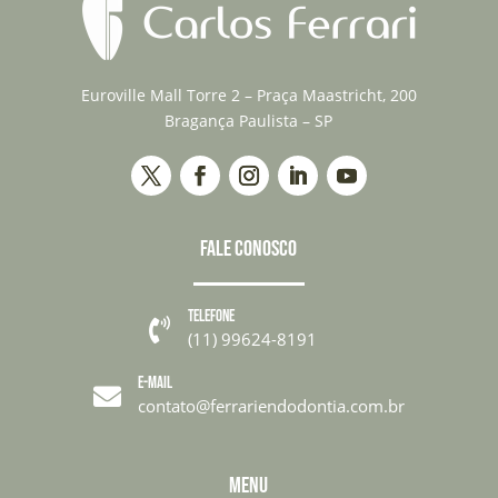
Euroville Mall Torre 2 – Praça Maastricht, 200
Bragança Paulista – SP
FALE CONOSCO
TELEFONE

(11) 99624-8191
E-MAIL

contato@ferrariendodontia.com.br
MENU