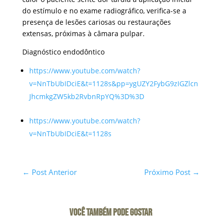
do estímulo e no exame radiográfico, verifica-se a
presença de lesões cariosas ou restaurações
extensas, próximas à câmara pulpar.
Diagnóstico endodôntico
https://www.youtube.com/watch?
v=NnTbUbIDciE&t=1128s&pp=ygUZY2FybG9zIGZlcn
JhcmkgZW5kb2RvbnRpYQ%3D%3D
https://www.youtube.com/watch?
v=NnTbUbIDciE&t=1128s
←
Post Anterior
Próximo Post
→
VOCÊ TAMBÉM PODE GOSTAR