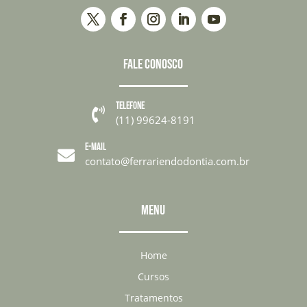
FALE CONOSCO
TELEFONE

(11) 99624-8191
E-MAIL

contato@ferrariendodontia.com.br
MENU
Home
Cursos
Tratamentos