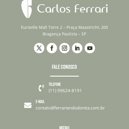
Euroville Mall Torre 2 – Praça Maastricht, 200
Bragança Paulista – SP
FALE CONOSCO
TELEFONE

(11) 99624-8191
E-MAIL

contato@ferrariendodontia.com.br
MENU