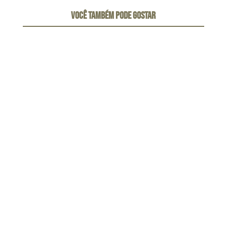
VOCÊ TAMBÉM PODE GOSTAR
Limas de preparo cervical. Lista de principais de
instrumentos para preparo cervical disponíveis