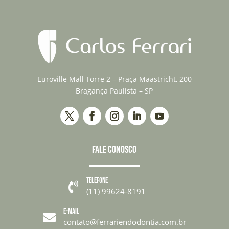
Euroville Mall Torre 2 – Praça Maastricht, 200
Bragança Paulista – SP
FALE CONOSCO
TELEFONE

(11) 99624-8191
E-MAIL

contato@ferrariendodontia.com.br