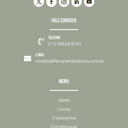
FALE CONOSCO
TELEFONE

(11) 99624-8191
E-MAIL

contato@ferrariendodontia.com.br
MENU
Home
Cursos
Tratamentos
O Profissional