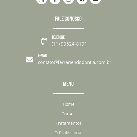
FALE CONOSCO
TELEFONE

(11) 99624-8191
E-MAIL

contato@ferrariendodontia.com.br
MENU
Home
Cursos
Tratamentos
O Profissional