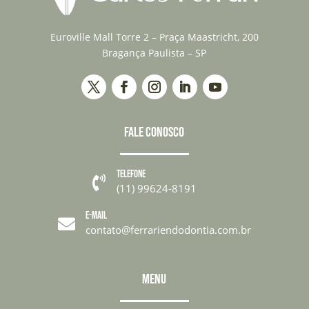
Euroville Mall Torre 2 – Praça Maastricht, 200
Bragança Paulista – SP
FALE CONOSCO
TELEFONE

(11) 99624-8191
E-MAIL

contato@ferrariendodontia.com.br
MENU