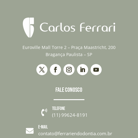
Euroville Mall Torre 2 – Praça Maastricht, 200
Bragança Paulista – SP
FALE CONOSCO
TELEFONE

(11) 99624-8191
E-MAIL

contato@ferrariendodontia.com.br