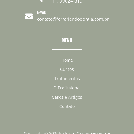
(11) 99624-8191
E-MAIL

contato@ferrariendodontia.com.br
MENU
Home
Cursos
Tratamentos
O Profissional
Casos e Artigos
Contato
Copyright
©
2026Instituto Carlos Ferrari de