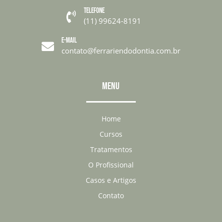
TELEFONE

(11) 99624-8191
E-MAIL

contato@ferrariendodontia.com.br
MENU
Home
Cursos
Tratamentos
O Profissional
Casos e Artigos
Contato