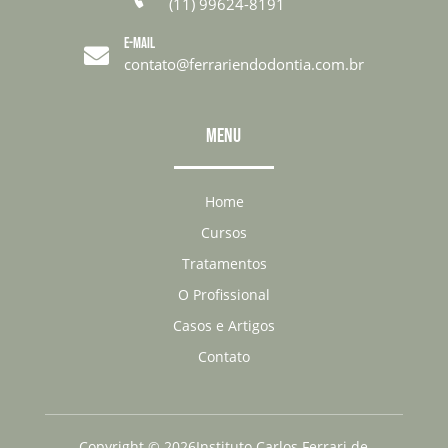
(11) 99624-8191
E-MAIL

contato@ferrariendodontia.com.br
MENU
Home
Cursos
Tratamentos
O Profissional
Casos e Artigos
Contato
Copyright
©
2026Instituto Carlos Ferrari de