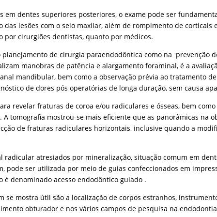
 em dentes superiores posteriores, o exame pode ser fundamental 
o das lesões com o seio maxilar, além de rompimento de corticais
 por cirurgiões dentistas, quanto por médicos.
ra o planejamento de cirurgia paraendodôntica como na prevenção 
alizam manobras de patência e alargamento foraminal, é a avaliaçã
canal mandibular, bem como a observação prévia ao tratamento de f
gnóstico de dores pós operatórias de longa duração, sem causa ap
ara revelar fraturas de coroa e/ou radiculares e ósseas, bem como 
 A tomografia mostrou-se mais eficiente que as panorâmicas na ob
tecção de fraturas radiculares horizontais, inclusive quando a modi
 radicular atresiados por mineralização, situação comum em dente
em, pode ser utilizada por meio de guias confeccionados em impres
ento é denominado acesso endodôntico guiado .
se mostra útil são a localização de corpos estranhos, instrumento
cimento obturador e nos vários campos de pesquisa na endodontia