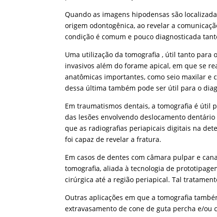
Quando as imagens hipodensas são localizadas
origem odontogênica, ao revelar a comunicaçã
condição é comum e pouco diagnosticada tanto
Uma utilização da tomografia , útil tanto pa
invasivos além do forame apical, em que se re
anatômicas importantes, como seio maxilar e 
dessa última também pode ser útil para o dia
Em traumatismos dentais, a tomografia é útil p
das lesões envolvendo deslocamento dentário .
que as radiografias periapicais digitais na de
foi capaz de revelar a fratura.
Em casos de dentes com câmara pulpar e canal
tomografia, aliada à tecnologia de prototipag
cirúrgica até a região periapical. Tal tratam
Outras aplicações em que a tomografia também 
extravasamento de cone de guta percha e/ou 