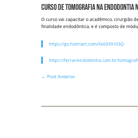
curso de tomografia na endodontia 
O curso vai capacitar o acadêmico, cirurgião 
finalidade endodôntica, e é composto de módu
https://go.hotmart.com/S66939103Q
https://ferrariendodontia.com.br/tomogra
←
Post Anterior