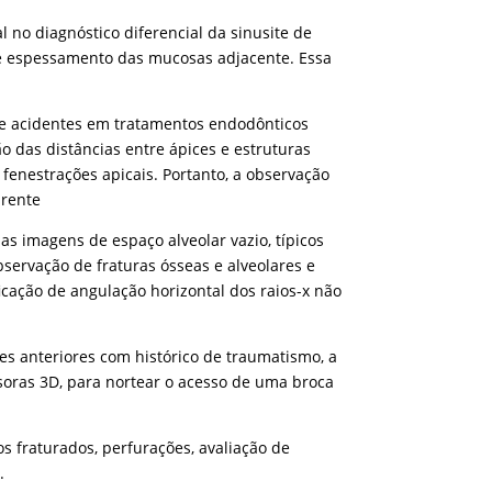
no diagnóstico diferencial da sinusite de
 e espessamento das mucosas adjacente. Essa
de acidentes em tratamentos endodônticos
o das distâncias entre ápices e estruturas
enestrações apicais. Portanto, a observação
arente
as imagens de espaço alveolar vazio, típicos
servação de fraturas ósseas e alveolares e
ficação de angulação horizontal dos raios-x não
s anteriores com histórico de traumatismo, a
soras 3D, para nortear o acesso de uma broca
s fraturados, perfurações, avaliação de
.