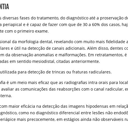
ntia
s diversas fases do tratamento, do diagnóstico até a proservação 
ia periapical e é capaz de fazer com que de 30 a 60% dos casos, h
nte com o primeiro exame.
nsional da morfologia dental, revelando com muito mais fidelidade
lares e útil na detecção de canais adicionais. Além disso, dente
lém da observação anomalias e malformações. Em retratamentos, é
adas em sentido mesiodistal, citadas anteriormente.
ilizada para detecção de trincas ou fraturas radiculares.
fia é um meio mais eficaz que as radiografias intra orais para lo
avaliar as comunicações das reabsorções com o canal radicular, e
nterna.
 com maior eficácia na detecção das imagens hipodensas em relação
agnóstico, como no diagnóstico diferencial entre lesões não endod
eriápice mais precocemente, em estágios ainda não observáveis na