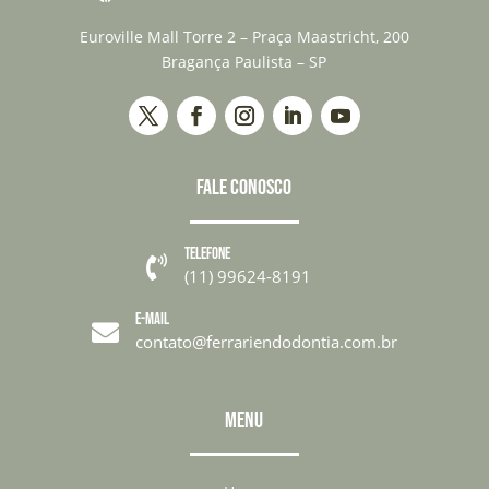
Euroville Mall Torre 2 – Praça Maastricht, 200
Bragança Paulista – SP
FALE CONOSCO
TELEFONE

(11) 99624-8191
E-MAIL

contato@ferrariendodontia.com.br
MENU