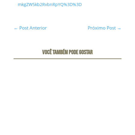
mkgZW5kb2RvbnRpYQ%3D%3D
←
Post Anterior
Próximo Post
→
VOCÊ TAMBÉM PODE GOSTAR