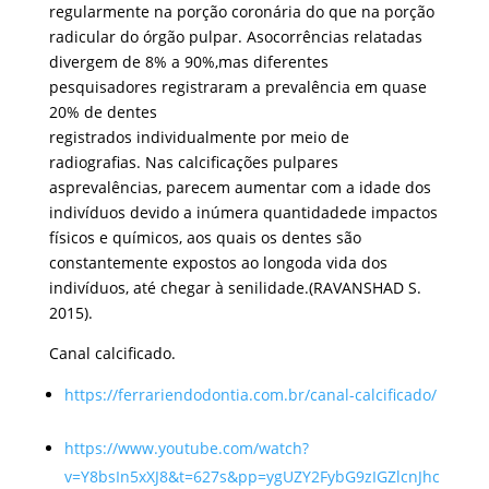
regularmente na porção coronária do que na porção
radicular do órgão pulpar. Asocorrências relatadas
divergem de 8% a 90%,mas diferentes
pesquisadores registraram a prevalência em quase
20% de dentes
registrados individualmente por meio de
radiografias. Nas calcificações pulpares
asprevalências, parecem aumentar com a idade dos
indivíduos devido a inúmera quantidadede impactos
físicos e químicos, aos quais os dentes são
constantemente expostos ao longoda vida dos
indivíduos, até chegar à senilidade.(RAVANSHAD S.
2015).
Canal calcificado.
https://ferrariendodontia.com.br/canal-calcificado/
https://www.youtube.com/watch?
v=Y8bsIn5xXJ8&t=627s&pp=ygUZY2FybG9zIGZlcnJhc