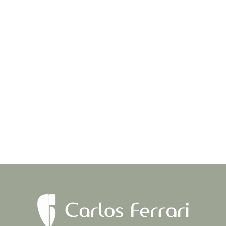
Dens invaginatus em incisivo central superior.
Tratamento de um raro dens invaginatus em
incisivo central superior em...