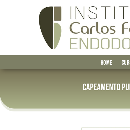
HOME
CUR
Capeamento pul