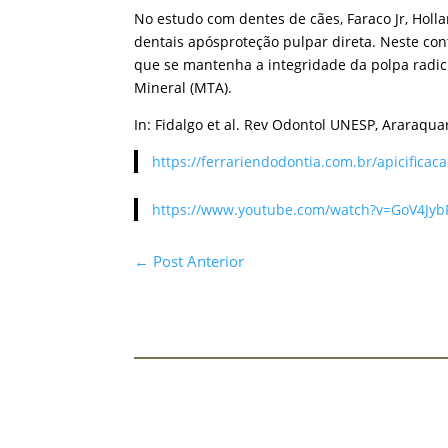
No estudo com dentes de cães, Faraco Jr, Hol
dentais apósproteção pulpar direta. Neste co
que se mantenha a integridade da polpa radicu
Mineral (MTA).
In: Fidalgo et al. Rev Odontol UNESP, Araraquara
https://ferrariendodontia.com.br/apicificaca
https://www.youtube.com/watch?v=GoV4JybR
←
Post Anterior