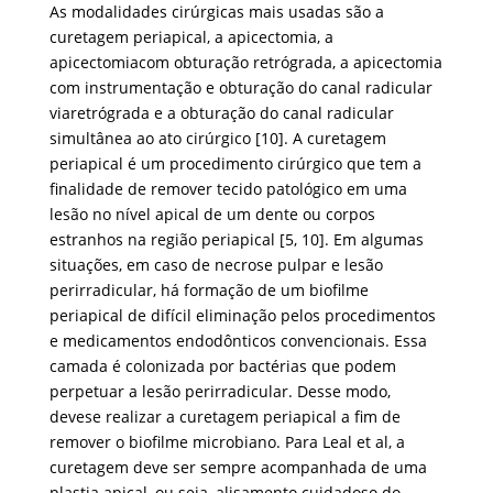
As modalidades cirúrgicas mais usadas são a
curetagem periapical, a apicectomia, a
apicectomiacom obturação retrógrada, a apicectomia
com instrumentação e obturação do canal radicular
viaretrógrada e a obturação do canal radicular
simultânea ao ato cirúrgico [10]. A curetagem
periapical é um procedimento cirúrgico que tem a
finalidade de remover tecido patológico em uma
lesão no nível apical de um dente ou corpos
estranhos na região periapical [5, 10]. Em algumas
situações, em caso de necrose pulpar e lesão
perirradicular, há formação de um biofilme
periapical de difícil eliminação pelos procedimentos
e medicamentos endodônticos convencionais. Essa
camada é colonizada por bactérias que podem
perpetuar a lesão perirradicular. Desse modo,
devese realizar a curetagem periapical a fim de
remover o biofilme microbiano. Para Leal et al, a
curetagem deve ser sempre acompanhada de uma
plastia apical, ou seja, alisamento cuidadoso do