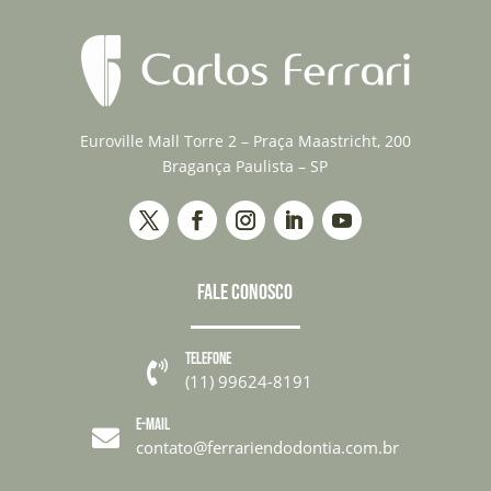
Euroville Mall Torre 2 – Praça Maastricht, 200
Bragança Paulista – SP
FALE CONOSCO
TELEFONE

(11) 99624-8191
E-MAIL

contato@ferrariendodontia.com.br