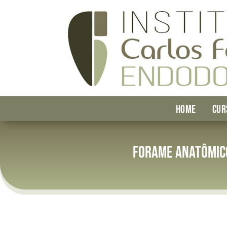
HOME
CUR
Forame anatômico 