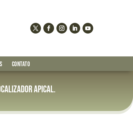
S
CONTATO
ocalizador apical.