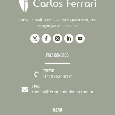
Euroville Mall Torre 2 – Praça Maastricht, 200
Bragança Paulista – SP
FALE CONOSCO
TELEFONE

(11) 99624-8191
E-MAIL

contato@ferrariendodontia.com.br
MENU