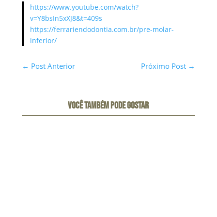
https://www.youtube.com/watch?
v=Y8bsIn5xXJ8&t=409s
https://ferrariendodontia.com.br/pre-molar-
inferior/
←
Post Anterior
Próximo Post
→
VOCÊ TAMBÉM PODE GOSTAR