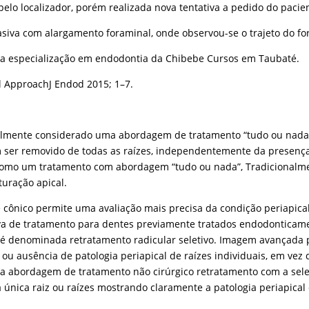
elo localizador, porém realizada nova tentativa a pedido do pacie
iva com alargamento foraminal, onde observou-se o trajeto do for
da especialização em endodontia da Chibebe Cursos em Taubaté.
l ApproachJ Endod 2015; 1–7.
onalmente considerado uma abordagem de tratamento “tudo ou nad
 ser removido de todas as raízes, independentemente da presença 
a como um tratamento com abordagem “tudo ou nada”, Tradicionalment
turação apical.
cônico permite uma avaliação mais precisa da condição periapical 
iva de tratamento para dentes previamente tratados endodonticam
é denominada retratamento radicular seletivo. Imagem avançada p
 ou ausência de patologia periapical de raízes individuais, em ve
 a abordagem de tratamento não cirúrgico retratamento com a selet
 única raiz ou raízes mostrando claramente a patologia periapical