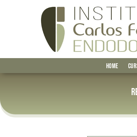
HOME
CUR
R