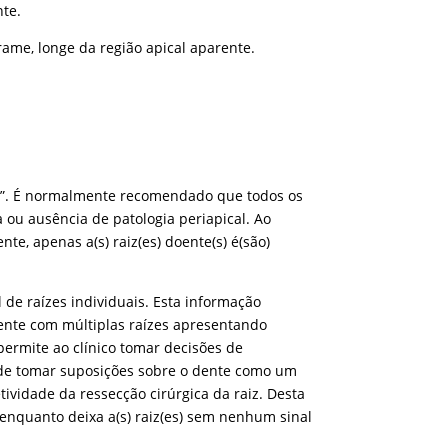
nte.
ame, longe da região apical aparente.
a”. É normalmente recomendado que todos os
ou ausência de patologia periapical. Ao
e, apenas a(s) raiz(es) doente(s) é(são)
de raízes individuais. Esta informação
ente com múltiplas raízes apresentando
ermite ao clínico tomar decisões de
z de tomar suposições sobre o dente como um
ividade da ressecção cirúrgica da raiz. Desta
 enquanto deixa a(s) raiz(es) sem nenhum sinal