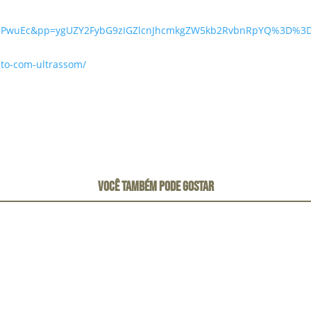
wMPwuEc&pp=ygUZY2FybG9zIGZlcnJhcmkgZW5kb2RvbnRpYQ%3D%3
nto-com-ultrassom/
VOCÊ TAMBÉM PODE GOSTAR