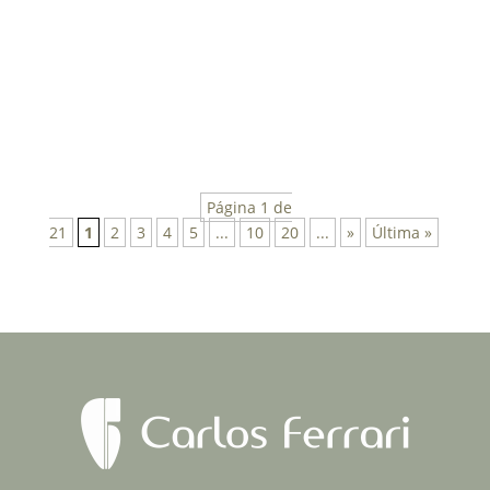
atendimento na clínica queixando-se de dente
fraturado e relatando trauma praticando
esportes há 15 dias.
Página 1 de
21
1
2
3
4
5
...
10
20
...
»
Última »