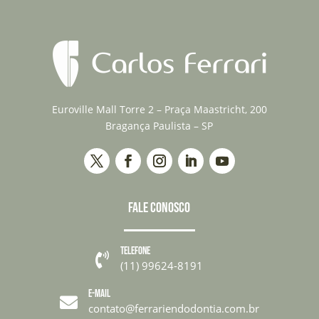
Euroville Mall Torre 2 – Praça Maastricht, 200
Bragança Paulista – SP
FALE CONOSCO
TELEFONE

(11) 99624-8191
E-MAIL

contato@ferrariendodontia.com.br