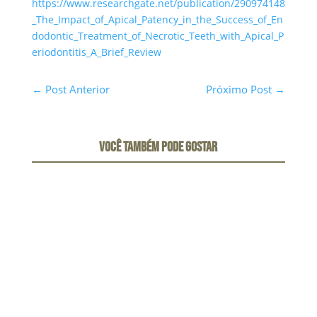
https://www.researchgate.net/publication/290974148
_The_Impact_of_Apical_Patency_in_the_Success_of_En
dodontic_Treatment_of_Necrotic_Teeth_with_Apical_P
eriodontitis_A_Brief_Review
←
Post Anterior
Próximo Post
→
VOCÊ TAMBÉM PODE GOSTAR