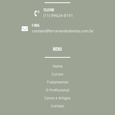
TELEFONE

(11) 99624-8191
E-MAIL

contato@ferrariendodontia.com.br
MENU
Home
Cursos
Tratamentos
O Profissional
Casos e Artigos
Contato