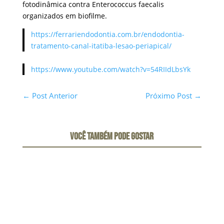
fotodinâmica contra Enterococcus faecalis
organizados em biofilme.
https://ferrariendodontia.com.br/endodontia-
tratamento-canal-itatiba-lesao-periapical/
https://www.youtube.com/watch?v=54RIIdLbsYk
←
Post Anterior
Próximo Post
→
VOCÊ TAMBÉM PODE GOSTAR