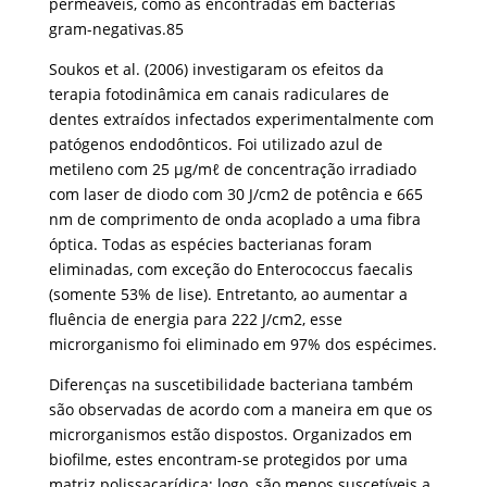
permeáveis, como as encontradas em bactérias
gram-negativas.85
Soukos et al. (2006) investigaram os efeitos da
terapia fotodinâmica em canais radiculares de
dentes extraídos infectados experimentalmente com
patógenos endodônticos. Foi utilizado azul de
metileno com 25 μg/mℓ de concentração irradiado
com laser de diodo com 30 J/cm2 de potência e 665
nm de comprimento de onda acoplado a uma fibra
óptica. Todas as espécies bacterianas foram
eliminadas, com exceção do Enterococcus faecalis
(somente 53% de lise). Entretanto, ao aumentar a
fluência de energia para 222 J/cm2, esse
microrganismo foi eliminado em 97% dos espécimes.
Diferenças na suscetibilidade bacteriana também
são observadas de acordo com a maneira em que os
microrganismos estão dispostos. Organizados em
biofilme, estes encontram-se protegidos por uma
matriz polissacarídica; logo, são menos suscetíveis a