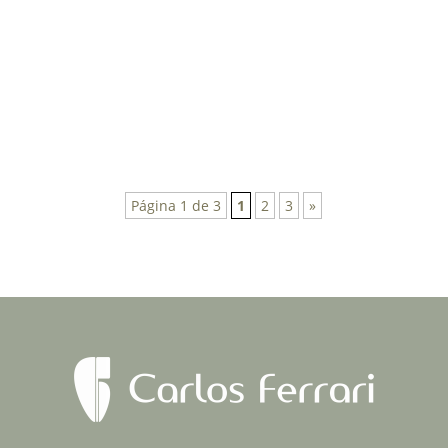
Montagem de bancada em endodontia Gabarito
para montagem:
https://ferrariendodontia.com.br/chec...
Instruções para...
Página 1 de 3
1
2
3
»