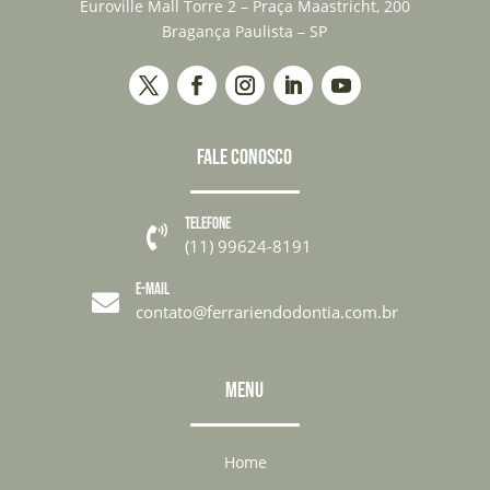
Euroville Mall Torre 2 – Praça Maastricht, 200
Bragança Paulista – SP
FALE CONOSCO
TELEFONE

(11) 99624-8191
E-MAIL

contato@ferrariendodontia.com.br
MENU
Home